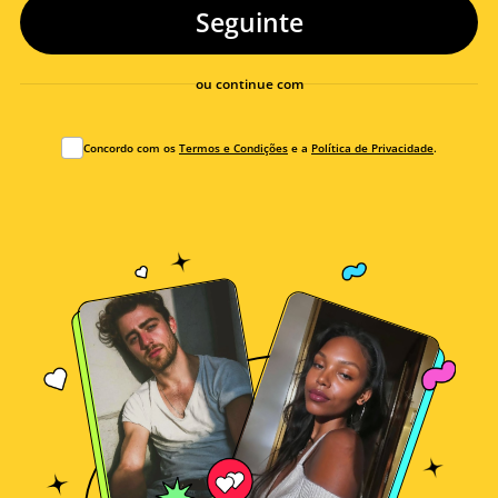
Seguinte
ou continue com
Concordo com os
Termos e Condições
e a
Política de Privacidade
.